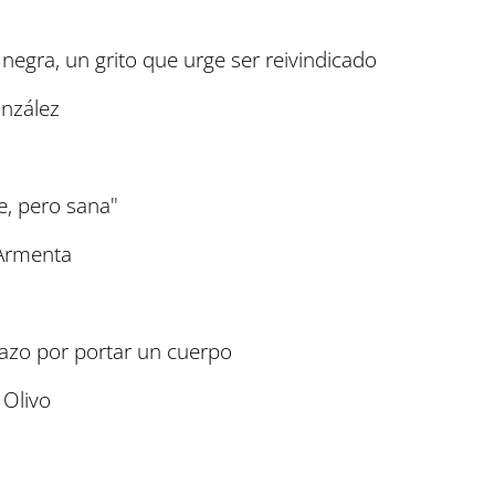
 negra, un grito que urge ser reivindicado
onzález
e, pero sana"
 Armenta
hazo por portar un cuerpo
s Olivo