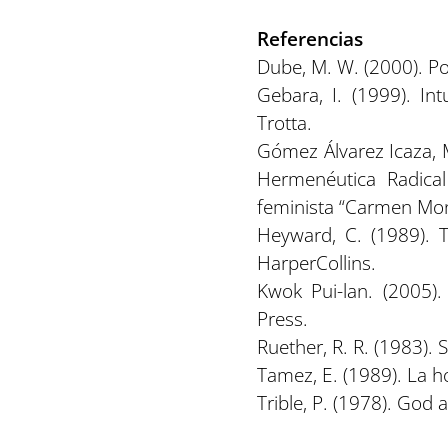
Referencias
Dube, M. W. (2000). Pos
Gebara, I. (1999). In
Trotta.
Gómez Álvarez Icaza, M
Hermenéutica Radical
feminista “Carmen Montu
Heyward, C. (1989). T
HarperCollins.
Kwok Pui-lan. (2005)
Press.
Ruether, R. R. (1983).
Tamez, E. (1989). La ho
Trible, P. (1978). God 