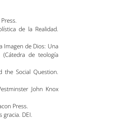
 Press.
ística de la Realidad.
 la Imagen de Dios: Una
 (Cátedra de teología
d the Social Question.
Westminster John Knox
acon Press.
 gracia. DEI.