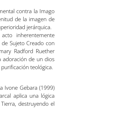
amental contra la Imago
lenitud de la imagen de
perioridad jerárquica.
n acto inherentemente
r de Sujeto Creado con
emary Radford Ruether
 la adoración de un dios
 purificación teológica.
ta Ivone Gebara (1999)
rcal aplica una lógica
 Tierra, destruyendo el