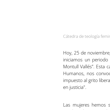
Cátedra de teología femi
Hoy, 25 de noviembre, 
iniciamos un periodo
Montull Vallés”. Esta 
Humanos, nos convoca 
impuesto al grito liber
en justicia".
Las mujeres hemos si