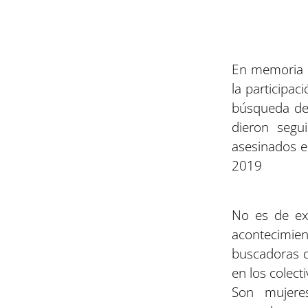
En memoria d
la participac
búsqueda de 
dieron segu
asesinados e
2019
No es de ex
acontecimie
buscadoras d
en los colecti
Son mujeres