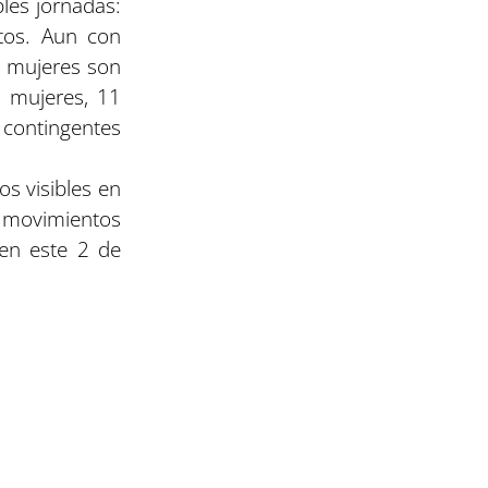
les jornadas:
ltos. Aun con
e mujeres son
r mujeres, 11
 contingentes
os visibles en
 y movimientos
nen este 2 de