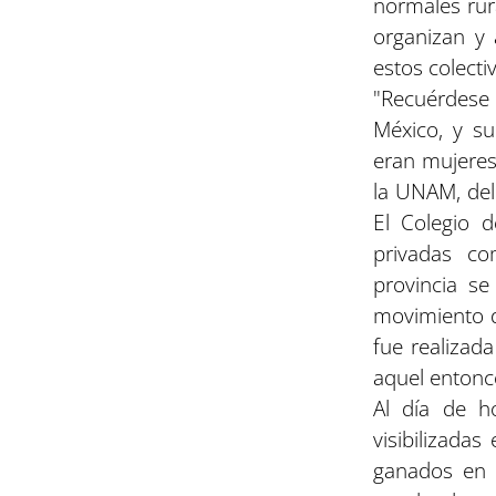
normales rur
organizan y
estos colect
"Recuérdese 
México, y su
eran mujeres 
la UNAM, del 
El Colegio 
privadas co
provincia se
movimiento d
fue realizada
aquel entonc
Al día de h
visibilizada
ganados en i