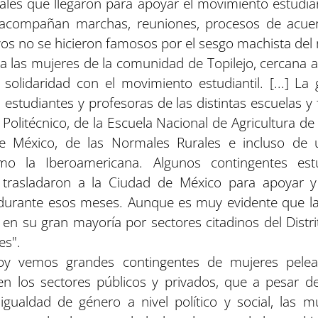
ales que llegaron para apoyar el movimiento estudian
 acompañan marchas, reuniones, procesos de acue
ivos no se hicieron famosos por el sesgo machista de
a las mujeres de la comunidad de Topilejo, cercana a
 solidaridad con el movimiento estudiantil. [...] La
estudiantes y profesoras de las distintas escuelas y
Politécnico, de la Escuela Nacional de Agricultura d
de México, de las Normales Rurales e incluso de u
mo la Iberoamericana. Algunos contingentes estu
 trasladaron a la Ciudad de México para apoyar y
urante esos meses. Aunque es muy evidente que la
 en su gran mayoría por sectores citadinos del Distr
es".
oy vemos grandes contingentes de mujeres pele
s en los sectores públicos y privados, que a pesar d
gualdad de género a nivel político y social, las m