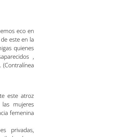
acemos eco en
 de este en la
migas quienes
aparecidos ,
 (Contralínea
e este atroz
 las mujeres
ncia femenina
es privadas,