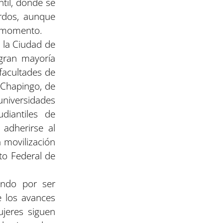
til, donde se
rdos, aunque
l momento.
 la Ciudad de
 gran mayoría
 facultades de
e Chapingo, de
niversidades
diantiles de
 adherirse al
 movilización
ito Federal de
ando por ser
e los avances
ujeres siguen