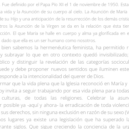
 Fue definido por el Papa Pío XII el 1 de noviembre de 1950. Esta
ta vida y la Asunción de su cuerpo al cielo. La Asunción de María
de su Hijo y una anticipación de la resurrección de los demás cristia
ros la Asunción de la Virgen se da en la relación que ésta tie
cción. El que María se halle en cuerpo y alma ya glorificada en el
n, dado que ella es un ser humano como nosotros.
bien sabemos la hermenéutica feminista, ha permitido re
 y subrayar lo que en otro contexto quedó invisibilizado;
íblico y distinguir la revelación de las categorías socio
uede y debe proponer nuevos sentidos que iluminen este
esponde a la intencionalidad del querer de Dios.
irmar que la vida plena que la Iglesia reconoció en María 
hoy invita a seguir trabajando por esa vida plena para toda
culturas, de todas las religiones. Celebrar la as
osible ya -aquí y ahora- la erradicación de toda violenci
sus derechos, sin ninguna exclusión en razón de su sexo (V
s lugares ya existe una legislación que ha superado 
rante siglos. Que sigue creciendo la conciencia de la ur