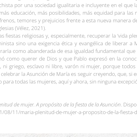
chista por una sociedad igualitaria e incluyente en el que
más educación, más posibilidades, más equidad para las 
renos, temores y prejuicios frente a esta nueva manera de
glesias (Vélez, 2021).
 fiestas religiosas y, especialmente, recuperar la ‘vida pl
inista sino una exigencia ética y evangélica de liberar a 
ntrarla como abanderada de esa igualdad fundamental que
mó como querer de Dios y que Pablo expresó en la conocid
, ni griego, esclavo ni libre, varón ni mujer, porque todo
 celebrar la Asunción de María es seguir creyendo, que, si e
 para todas las mujeres, aquí y ahora, sin ninguna excepció
enitud de mujer. A propósito de la fiesta de la Asunción
. Dispo
1/08/11/maria-plenitud-de-mujer-a-proposito-de-la-fiesta-d