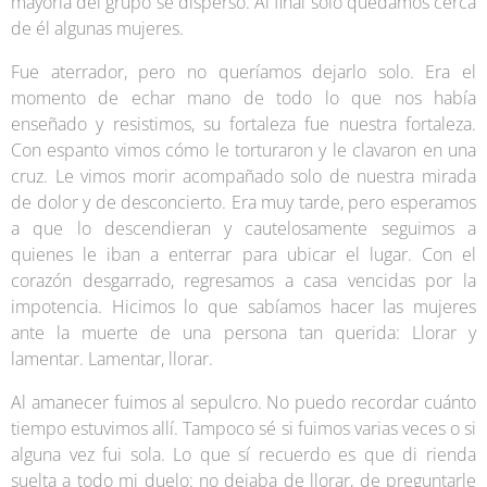
mayoría del grupo se dispersó. Al final sólo quedamos cerca
de él algunas mujeres.
Fue aterrador, pero no queríamos dejarlo solo. Era el
momento de echar mano de todo lo que nos había
enseñado y resistimos, su fortaleza fue nuestra fortaleza.
Con espanto vimos cómo le torturaron y le clavaron en una
cruz. Le vimos morir acompañado solo de nuestra mirada
de dolor y de desconcierto. Era muy tarde, pero esperamos
a que lo descendieran y cautelosamente seguimos a
quienes le iban a enterrar para ubicar el lugar. Con el
corazón desgarrado, regresamos a casa vencidas por la
impotencia. Hicimos lo que sabíamos hacer las mujeres
ante la muerte de una persona tan querida: Llorar y
lamentar. Lamentar, llorar.
Al amanecer fuimos al sepulcro. No puedo recordar cuánto
tiempo estuvimos allí. Tampoco sé si fuimos varias veces o si
alguna vez fui sola. Lo que sí recuerdo es que di rienda
suelta a todo mi duelo: no dejaba de llorar, de preguntarle