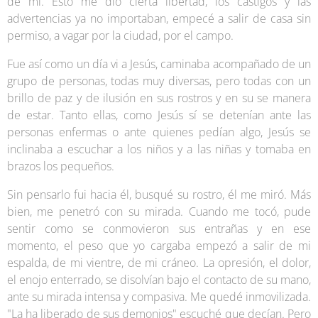
de mí. Esto me dio cierta libertad, los castigos y las
advertencias ya no importaban, empecé a salir de casa sin
permiso, a vagar por la ciudad, por el campo.
Fue así como un día vi a Jesús, caminaba acompañado de un
grupo de personas, todas muy diversas, pero todas con un
brillo de paz y de ilusión en sus rostros y en su se manera
de estar. Tanto ellas, como Jesús sí se detenían ante las
personas enfermas o ante quienes pedían algo, Jesús se
inclinaba a escuchar a los niños y a las niñas y tomaba en
brazos los pequeños.
Sin pensarlo fui hacia él, busqué su rostro, él me miró. Más
bien, me penetró con su mirada. Cuando me tocó, pude
sentir como se conmovieron sus entrañas y en ese
momento, el peso que yo cargaba empezó a salir de mi
espalda, de mi vientre, de mi cráneo. La opresión, el dolor,
el enojo enterrado, se disolvían bajo el contacto de su mano,
ante su mirada intensa y compasiva. Me quedé inmovilizada.
"La ha liberado de sus demonios" escuché que decían. Pero