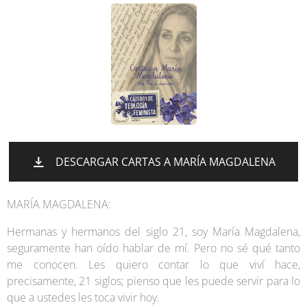
DESCARGAR CARTAS A MARÍA MAGDALENA
MARÍA MAGDALENA:
Hermanas y hermanos del siglo 21, soy María Magdalena,
seguramente han oído hablar de mí. Pero no sé qué tanto
me conocen. Les quiero contar lo que viví hace,
precisamente, 21 siglos; pienso que les puede servir para lo
que a ustedes les toca vivir hoy.