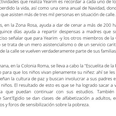
ctividades que realiza Yearim es recordar a cada uno de l
 perdido la vida, así como una cena anual de Navidad, don
a que asisten más de tres mil personas en situación de calle.
s, en la Zona Rosa, ayuda a dar de cenar a más de 200 ha
 quince días ayuda a repartir despensas a madres que 
reciso señalar que para Yearim -y los otros miembros de l
o se trata de un mero asistencialismo o de un servicio carit
 de la calle se vuelven verdaderamente parte de sus familias
ana, en la Colonia Roma, se lleva a cabo la "Escuelita de la 
 para que los niños vivan plenamente su niñez: ahí se le
señan la cultura de paz y buscan involucrar a sus padres e
s niños. El resultado de esto es que se ha logrado sacar a 
ara que puedan continuar con sus estudios. También
Sant'Egidio se dan clases de alfabetización a adultos, 
sos y foros de sensibilización sobre la pobreza.