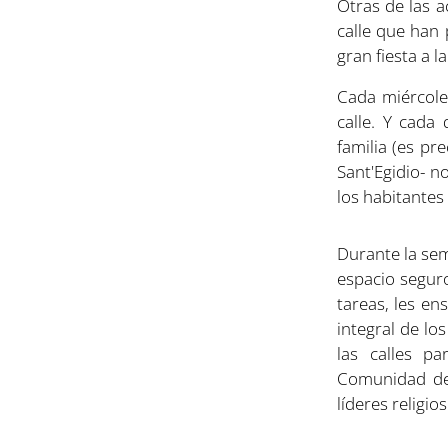
Otras de las a
calle que han
gran fiesta a l
Cada miércole
calle. Y cada
familia (es p
Sant'Egidio- n
los habitantes
Durante la sem
espacio seguro
tareas, les en
integral de lo
las calles p
Comunidad de 
líderes religio