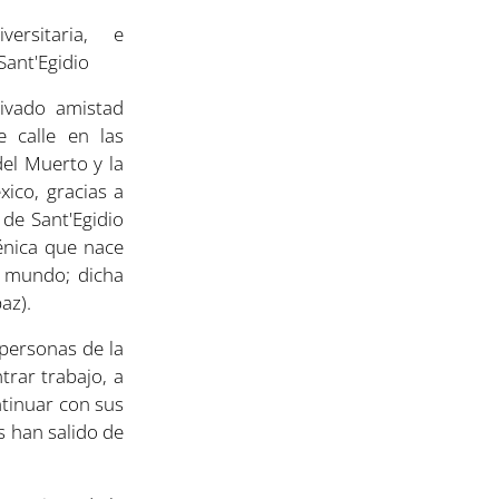
versitaria, e
Sant'Egidio
ivado amistad
 calle en las
el Muerto y la
ico, gracias a
de Sant'Egidio
nica que nace
l mundo; dicha
az).
personas de la
trar trabajo, a
ntinuar con sus
s han salido de