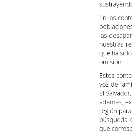
sustrayéndol
En los conte
poblaciones
las desapa
nuestras re
que ha sido
omisión.
Estos conte
voz de fam
El Salvador
además, ex
región para
búsqueda d
que corres