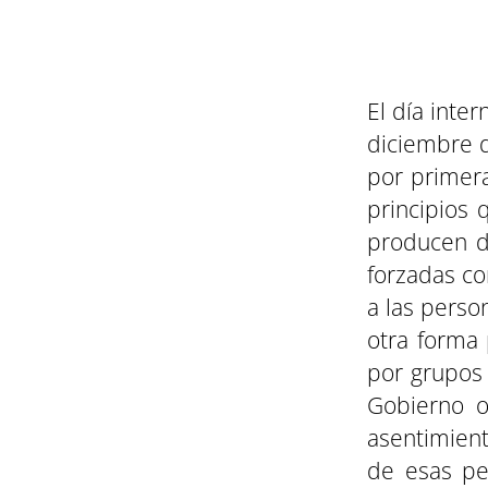
El día inte
diciembre d
por primera
principios
producen d
forzadas co
a las perso
otra forma 
por grupos
Gobierno o
asentimient
de esas pe