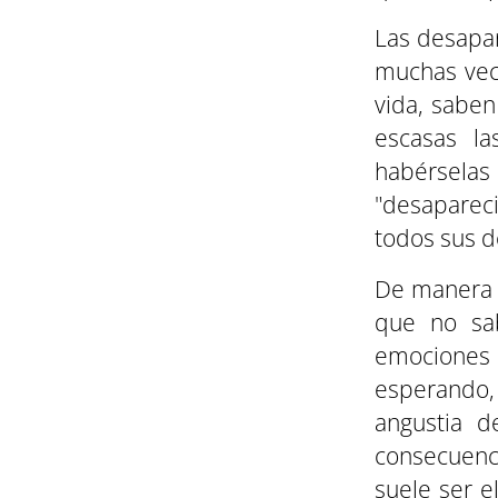
Las desapar
muchas vec
vida, sabe
escasas la
habérselas
"desapareci
todos sus d
De manera i
que no sa
emociones o
esperando, 
angustia d
consecuenci
suele ser e