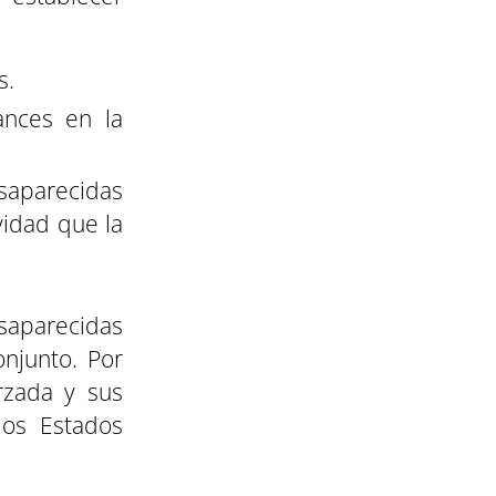
s.
ances en la
esaparecidas
vidad que la
esaparecidas
njunto. Por
rzada y sus
los Estados