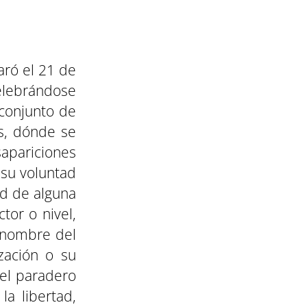
aró el 21 de
celebrándose
 conjunto de
s, dónde se
apariciones
 su voluntad
ad de alguna
tor o nivel,
 nombre del
zación o su
 el paradero
a libertad,