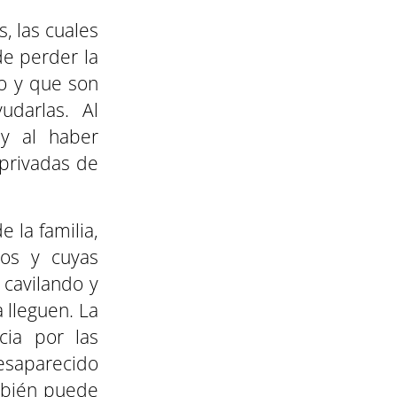
, las cuales
e perder la
o y que son
udarlas. Al
 y al haber
 privadas de
 la familia,
os y cuyas
 cavilando y
 lleguen. La
cia por las
desaparecido
ambién puede