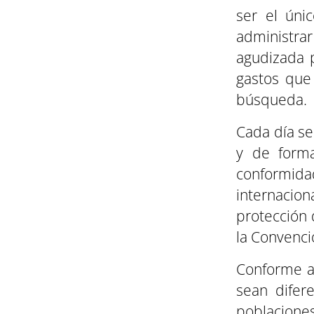
ser el úni
administrar
agudizada p
gastos que
búsqueda.
Cada día se
y de forma
conformi
internacio
protección 
la Convenci
Conforme a
sean difer
poblaciones