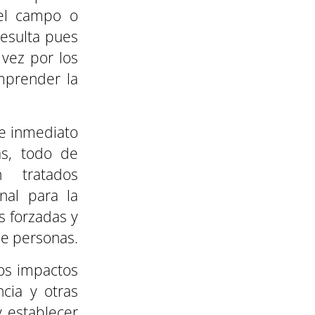
 el campo o
resulta pues
 vez por los
mprender la
de inmediato
as, todo de
 tratados
nal para la
s forzadas y
de personas.
os impactos
cia y otras
y establecer