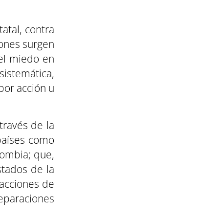
tatal, contra
iones surgen
el miedo en
sistemática,
por acción u
través de la
países como
lombia; que,
tados de la
 acciones de
eparaciones