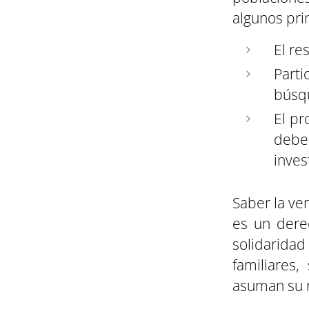
algunos pri
El re
Parti
búsq
El pr
debe 
inves
Saber la ve
es un dere
solidarida
familiares
asuman su 