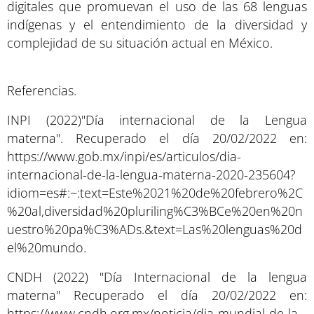
digitales que promuevan el uso de las 68 lenguas
indígenas y el entendimiento de la diversidad y
complejidad de su situación actual en México.
Referencias.
INPI (2022)"Día internacional de la Lengua
materna". Recuperado el día 20/02/2022 en:
https://www.gob.mx/inpi/es/articulos/dia-
internacional-de-la-lengua-materna-2020-235604?
idiom=es#:~:text=Este%2021%20de%20febrero%2C
%20al,diversidad%20pluriling%C3%BCe%20en%20n
uestro%20pa%C3%ADs.&text=Las%20lenguas%20d
el%20mundo.
CNDH (2022) "Día Internacional de la lengua
materna" Recuperado el día 20/02/2022 en:
https://www.cndh.org.mx/noticia/dia-mundial-de-la-