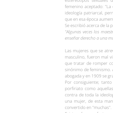
estereotipos sexuales 
femenino aceptado: "La 
ideología patriarcal, p
que en esa época aument
Se escribió acerca de la 
"Algunas veces los maes
enseñar derecho a una mu
Las mujeres que se atre
masculino, fueron mal vi
que tratar de romper co
sinónimo de feminismo. A
abogada y en 1909 se gra
Por consiguiente; tanto
porfiriato como aquella
contra de toda la ideol
una mujer, de esta mane
convertido en "muchas".