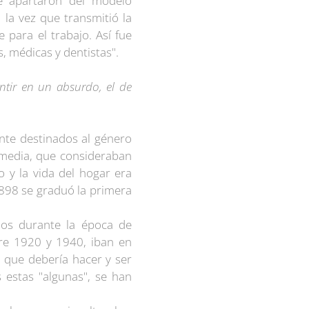
se apartaron del modelo
la vez que transmitió la
para el trabajo. Así fue
 médicas y dentistas".
tir en un absurdo, el de
nte destinados al género
e media, que consideraban
 y la vida del hogar era
1898 se graduó la primera
rios durante la época de
tre 1920 y 1940, iban en
 que debería hacer y ser
 estas "algunas", se han