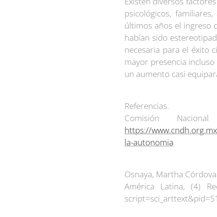
Existen diversos factores
psicológicos, familiares
últimos años el ingreso 
habían sido estereotipada
necesaria para el éxito 
mayor presencia incluso 
un aumento casi equipara
Referencias.
Comisión Nacion
https://www.cndh.org.mx
la-autonomia
Osnaya, Martha Córdova.
América Latina, (4) R
script=sci_arttext&pid