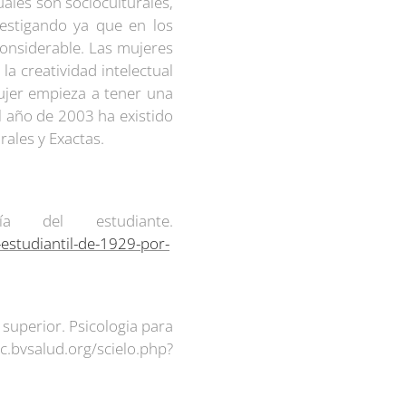
uales son socioculturales,
nvestigando ya que en los
considerable. Las mujeres
la creatividad intelectual
mujer empieza a tener una
l año de 2003 ha existido
ales y Exactas.
 del estudiante.
estudiantil-de-1929-por-
uperior. Psicologia para
vsalud.org/scielo.php?