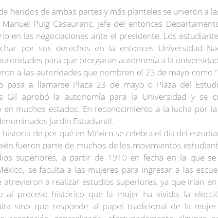
e heridos de ambas partes y más planteles se unieron a las
é Manuel Puig Casauranc, jefe del entonces Departamento 
io en las negociaciones ante el presidente. Los estudian
uchar por sus derechos en la entonces Universidad Na
 autoridades para que otorgaran autonomía a la universidad
dieron a las autoridades que nombren el 23 de mayo como “Dí
 pasa a llamarse Plaza 23 de mayo o Plaza del Estudi
es Gil aprobó la autonomía para la Universidad y se c
io en muchos estados. En reconocimiento a la lucha por la
denominados Jardín Estudiantil.
e historia de por qué en México se celebra el día del estudi
bién fueron parte de muchos de los movimientos estudiant
dios superiores, a partir de 1910 en fecha en la que se
xico, se faculta a las mujeres para ingresar a las escuel
atrevieron a realizar estudios superiores, ya que irían en
 al proceso histórico que la mujer ha vivido, la elec
ita sino que responde al papel tradicional de la mujer