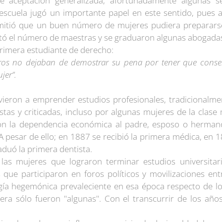
de aceptación generalizada, afortunadamente algunas 
escuela jugó un importante papel en este sentido, pues a 
ermitió que un buen número de mujeres pudiera prepararse 
ó el número de maestras y se graduaron algunas abogadas,
primera estudiante de derecho:
tros no dejaban de demostrar su pena por tener que consen
jer”.
vieron a emprender estudios profesionales, tradicionalme
stas y criticadas, incluso por algunas mujeres de la clas
n la dependencia económica al padre, esposo o hermano
 pesar de ello; en 1887 se recibió la primera médica, en 
duó la primera dentista.
 las mujeres que lograron terminar estudios universita
s que participaron en foros políticos y movilizaciones en
ogía hegemónica prevaleciente en esa época respecto de lo
ra sólo fueron "algunas". Con el transcurrir de los años