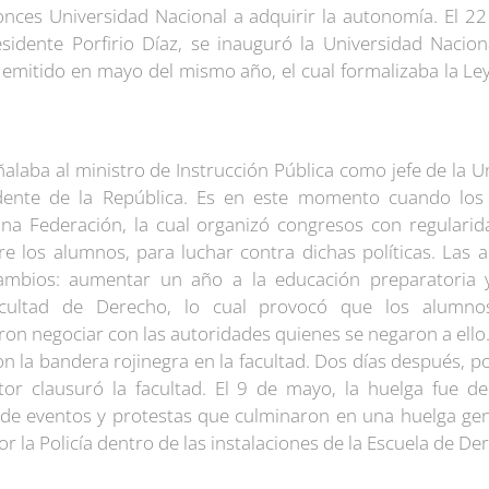
tonces Universidad Nacional a adquirir la autonomía. El 2
sidente Porfirio Díaz, se inauguró la Universidad Naci
mitido en mayo del mismo año, el cual formalizaba la Ley
alaba al ministro de Instrucción Pública como jefe de la Un
dente de la República. Es en este momento cuando lo
na Federación, la cual organizó congresos con regularid
e los alumnos, para luchar contra dichas políticas. Las a
ambios: aumentar un año a la educación preparatoria
acultad de Derecho, lo cual provocó que los alumno
ron negociar con las autoridades quienes se negaron a ello
 la bandera rojinegra en la facultad. Dos días después, p
ctor clausuró la facultad. El 9 de mayo, la huelga fue de
 de eventos y protestas que culminaron en una huelga gen
 la Policía dentro de las instalaciones de la Escuela de De