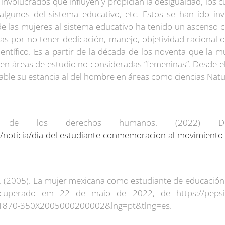
 involucrados que influyen y propician la desigualdad, los c
, algunos del sistema educativo, etc. Estos se han ido i
de las mujeres al sistema educativo ha tenido un ascenso 
s por no tener dedicación, manejo, objetividad racional o 
científico. Es a partir de la década de los noventa que la 
en áreas de estudio no consideradas “femeninas”. Desde e
ble su estancia al del hombre en áreas como ciencias Natur
al de los derechos humanos. (2022) Día
/noticia/dia-del-estudiante-conmemoracion-al-movimiento-
 (2005). La mujer mexicana como estudiante de educación s
ecuperado em 22 de maio de 2022, de https://pepsic.b
=S1870-350X2005000200002&lng=pt&tlng=es.